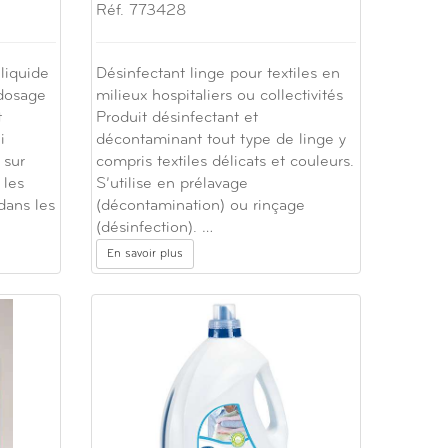
Réf. 773428
liquide
Désinfectant linge pour textiles en
dosage
milieux hospitaliers ou collectivités
t
Produit désinfectant et
i
décontaminant tout type de linge y
 sur
compris textiles délicats et couleurs.
 les
S’utilise en prélavage
 dans les
(décontamination) ou rinçage
(désinfection). …
En savoir plus