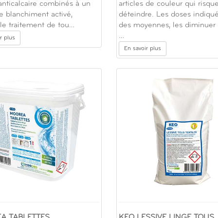
anticalcaire combinés à un
articles de couleur qui risqu
e blanchiment activé,
déteindre. Les doses indiqu
le traitement de tou…
des moyennes, les diminuer
…
r plus
En savoir plus
A TABLETTES
KEO LESSIVE LINGE TOUS