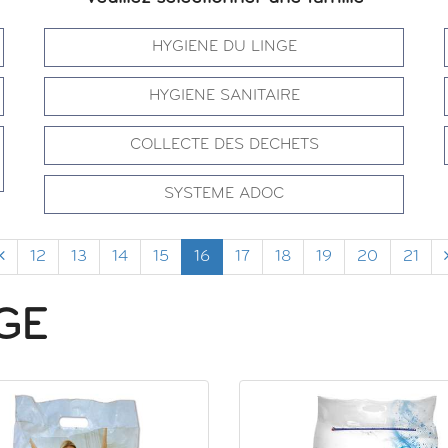
HYGIENE DU LINGE
HYGIENE SANITAIRE
COLLECTE DES DECHETS
SYSTEME ADOC
12
13
14
15
16
17
18
19
20
21
GE