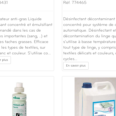
3431
Réf. 774465
ateur anti-gras Liquide
Désinfectant décontaminant 
sant concentré et émulsifiant
concentré pour système de 
andé dans les cas de
automatique. Désinfectant e
es importantes (sang, ..) et
décontamination du linge qu
es taches grasses. Efficace
s’utilise à basse température
 les types de textiles, sur
tout type de linge, y compris
anc et couleur. S’utilise co…
textiles délicats et couleurs,
cycles…
r plus
En savoir plus