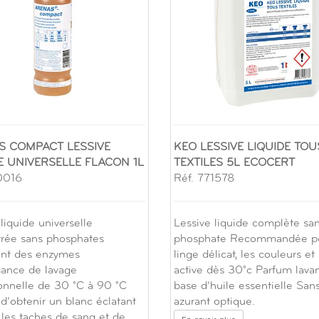
S COMPACT LESSIVE
KEO LESSIVE LIQUIDE TOU
E UNIVERSELLE FLACON 1L
TEXTILES 5L ECOCERT
0016
Réf. 771578
liquide universelle
Lessive liquide complète sa
rée sans phosphates
phosphate Recommandée po
nt des enzymes
linge délicat, les couleurs et 
ance de lavage
active dès 30°c Parfum lava
onnelle de 30 °C à 90 °C
base d’huile essentielle San
d’obtenir un blanc éclatant
azurant optique.
 les taches de sang et de