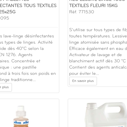
ECTANTES TOUS TEXTILES
TEXTILES FLEURI 15KG
25x25G
Réf. 771530
1095
S’utilise sur tous types de fib
es lave-linge désinfectantes
toutes températures. Lessiv
s types de linges. Activité
linge atomisée sans phospha
cide dès 40°C selon la
Efficace également en eau d
EN 1276. Agents
Activateur de lavage et de
caires. Concentrée et
blanchiment actif dès 30 °C
que : une pastille
Contient des agents anticalc
ond à trois fois son poids en
pour éviter le…
linge traditionne…
En savoir plus
r plus