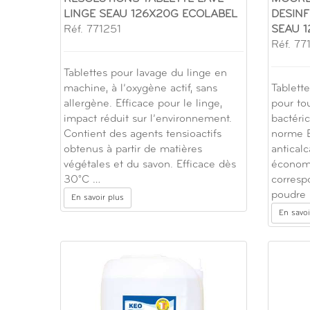
LINGE SEAU 126X20G ECOLABEL
DESINF
Réf. 771251
SEAU 1
Réf. 77
Tablettes pour lavage du linge en
machine, à l’oxygène actif, sans
Tablett
allergène. Efficace pour le linge,
pour tou
impact réduit sur l’environnement.
bactéri
Contient des agents tensioactifs
norme 
obtenus à partir de matières
antical
végétales et du savon. Efficace dès
économi
30°C …
corresp
poudre 
En savoir plus
En savoi