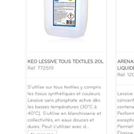
KEO LESSIVE TOUS TEXTILES 20L
ARENA
Réf. 772519
LIQUID
Réf. 12
S’utilise sur tous textiles y compris
les tissus synthétiques et couleurs.
Lessive 
Lessive sans phosphate active dès
concent
les basses températures (30°C à
contena
40°C). S’utilise en blanchisserie et
Perform
collectivités, en eaux douces et
excepti
dures. Peut s’utiliser avec d…
Permet 
Élimine