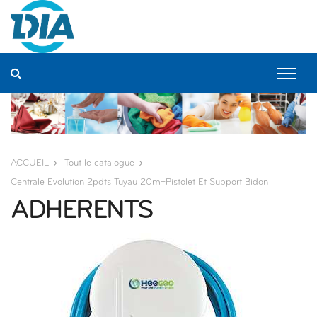
Panneau de gestion des cookies
ACCUEIL
Tout le catalogue
Centrale Evolution 2pdts Tuyau 20m+pistolet Et Support Bidon
ADHERENTS