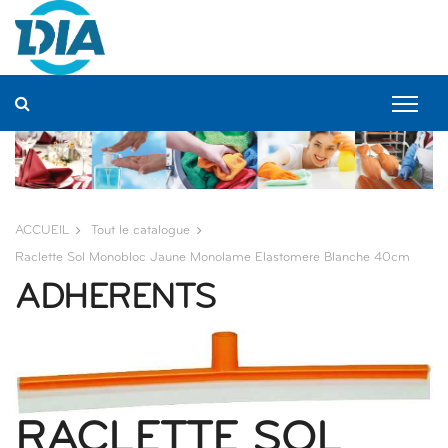
Panneau de gestion des cookies
ACCUEIL
Tout le catalogue
Raclette Sol Monobloc Jaune Monolame Elastomere Blanche 40cm
ADHERENTS
RACLETTE SOL