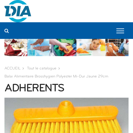
Panneau de gestion des cookies
ACCUEIL
Tout le catalogue
Balai Alimentaire Brosshygien Polyester Mi-Dur Jaune 29cm
ADHERENTS