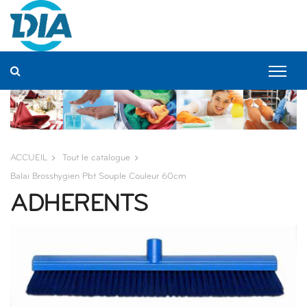
Panneau de gestion des cookies
ACCUEIL
Tout le catalogue
Balai Brosshygien Pbt Souple Couleur 60cm
ADHERENTS