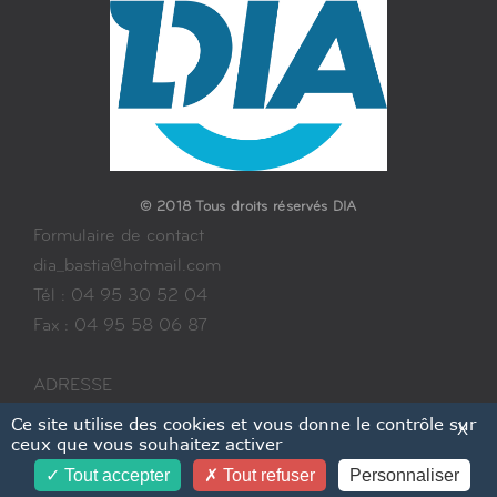
© 2018 Tous droits réservés DIA
Formulaire de contact
dia_bastia@hotmail.com
Tél : 04 95 30 52 04
Fax : 04 95 58 06 87
ADRESSE
29 rue Emile Sari
Ce site utilise des cookies et vous donne le contrôle sur
X
ceux que vous souhaitez activer
20200 BASTIA
Tout accepter
Tout refuser
Personnaliser