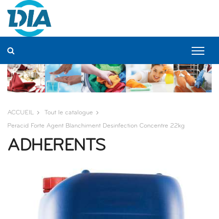
Panneau de gestion des cookies
ACCUEIL
Tout le catalogue
Peracid Forte Agent Blanchiment Desinfection Concentre 22kg
ADHERENTS